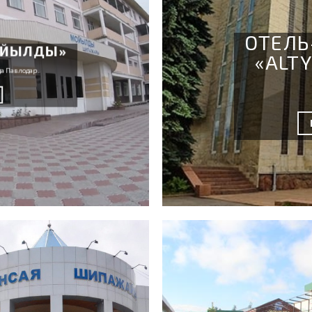
ОТЕЛЬ
ОЙЫЛДЫ»
«ALT
да Павлодар.