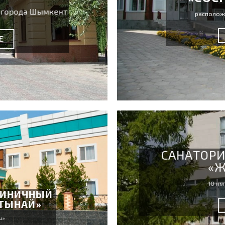
т города Шымкент
расположе
Е
САНАТОР
«Ж
10 км
ТИНИЧНЫЙ
ТЫНАЙ»
ш»