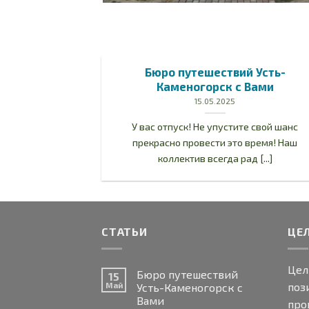
зобновлении
Бюро путешествий Усть-
ЬДИВЫ
Каменогорск с Вами
15.05.2025
тся год от года
У вас отпуск! Не упустите свой шанс
м для отдыха.
прекрасно провести это время! Наш
 [...]
коллектив всегда рад [...]
СТАТЬИ
ЦЕ
Цел
Бюро путешествий
15
поз
Май
Усть-Каменогорск с
Вами
про