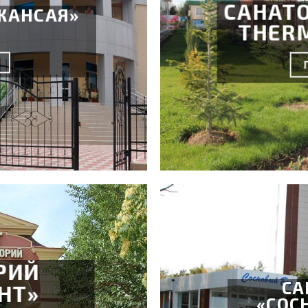
САНАТ
ЖАНСАЯ»
THER
РИЙ
СА
НТ»
«СОС