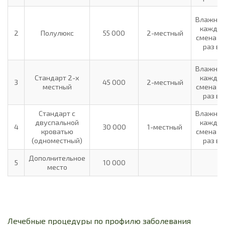
Влажная
каждый
2
Полулюкс
55 000
2-местный
смена бе
раз в 
Влажная
Стандарт 2-х
каждый
3
45 000
2-местный
местный
смена бе
раз в 
Стандарт с
Влажная
двуспальной
каждый
4
30 000
1-местный
кроватью
смена бе
(одноместный)
раз в 
Дополнительное
5
10 000
место
Лечебные процедуры по профилю заболевания