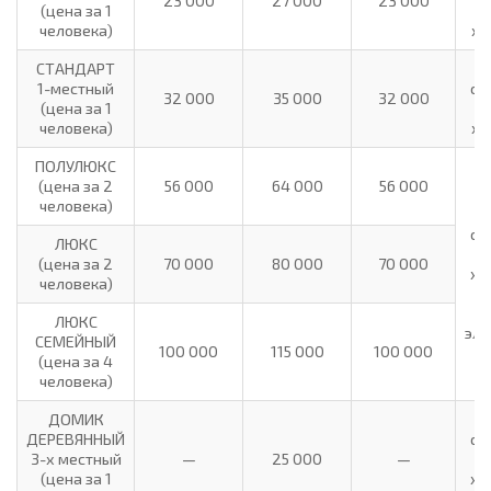
23 000
27 000
23 000
(цена за 1
т
человека)
хо
СТАНДАРТ
1-местный
са
32 000
35 000
32 000
(цена за 1
т
человека)
хо
ПОЛУЛЮКС
(цена за 2
56 000
64 000
56 000
человека)
са
ЛЮКС
т
(цена за 2
70 000
80 000
70 000
хо
человека)
ЛЮКС
эле
СЕМЕЙНЫЙ
100 000
115 000
100 000
(цена за 4
человека)
ДОМИК
ДЕРЕВЯННЫЙ
са
3-х местный
—
25 000
—
т
(цена за 1
хо