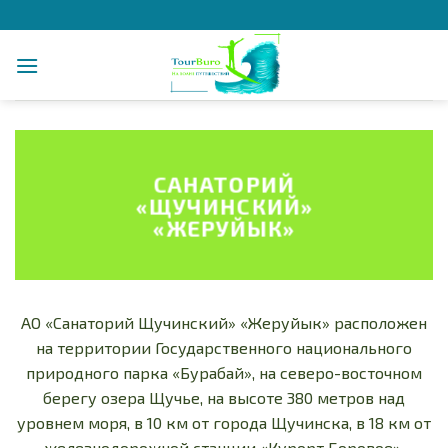
Skip
to
content
САНАТОРИЙ
«ЩУЧИНСКИЙ»
«ЖЕРУЙЫК»
АО «Санаторий Щучинский» «Жеруйык» расположен
на территории Государственного национального
природного парка «Бурабай», на северо-восточном
берегу озера Щучье, на высоте 380 метров над
уровнем моря, в 10 км от города Щучинска, в 18 км от
железнодорожной станции «Курорт Боровое».