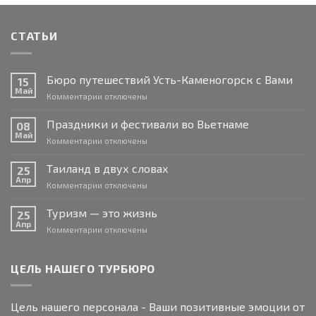
СТАТЬИ
Бюро путешествий Усть-Каменогорск с Вами
15
Май
к
Комментарии
отключены
записи
Бюро
Праздники и фестивали во Вьетнаме
08
путешествий
Май
к
Комментарии
отключены
Усть-
записи
Каменогорск
Праздники
Таиланд в двух словах
с
25
и
Апр
Вами
к
Комментарии
отключены
фестивали
записи
во
Таиланд
Туризм — это жизнь
Вьетнаме
25
в
Апр
к
Комментарии
отключены
двух
записи
словах
Туризм
—
ЦЕЛЬ НАШЕГО ТУРБЮРО
это
жизнь
Цель нашего персонала - Ваши позитивные эмоции от