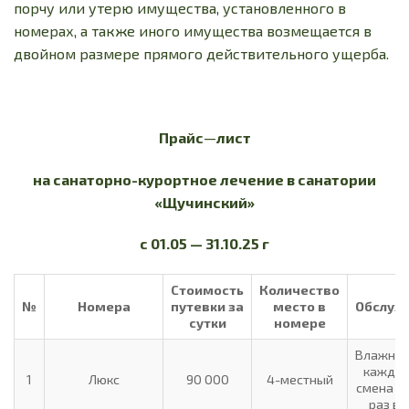
порчу или утерю имущества, установленного в
номерах, а также иного имущества возмещается в
двойном размере прямого действительного ущерба.
Прайс
—
лист
на санаторно-курортное лечение в санатории
«Щучинский»
с 01.05 — 31.10.25 г
Стоимость
Количество
№
Номера
путевки за
место в
Обслуж
сутки
номере
Влажная
каждый
1
Люкс
90 000
4-местный
смена бе
раз в 