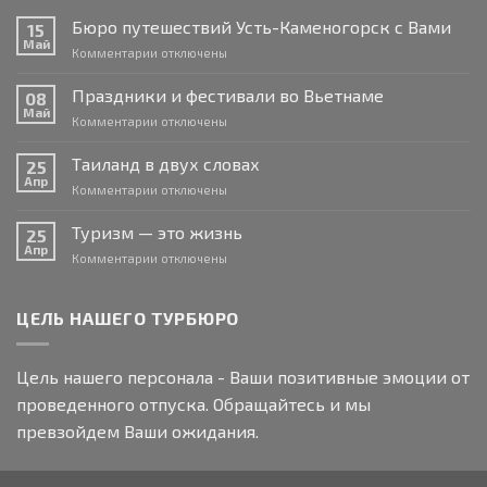
Бюро путешествий Усть-Каменогорск с Вами
15
Май
к
Комментарии
отключены
записи
Бюро
Праздники и фестивали во Вьетнаме
08
путешествий
Май
к
Комментарии
отключены
Усть-
записи
Каменогорск
Праздники
Таиланд в двух словах
с
25
и
Апр
Вами
к
Комментарии
отключены
фестивали
записи
во
Таиланд
Туризм — это жизнь
Вьетнаме
25
в
Апр
к
Комментарии
отключены
двух
записи
словах
Туризм
—
ЦЕЛЬ НАШЕГО ТУРБЮРО
это
жизнь
Цель нашего персонала - Ваши позитивные эмоции от
проведенного отпуска. Обращайтесь и мы
превзойдем Ваши ожидания.