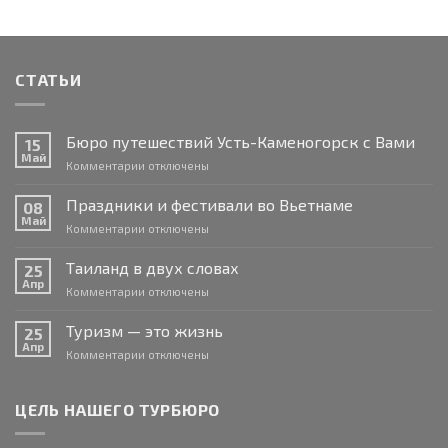
СТАТЬИ
Бюро путешествий Усть-Каменогорск с Вами
15
Май
к
Комментарии
отключены
записи
Бюро
Праздники и фестивали во Вьетнаме
08
путешествий
Май
к
Комментарии
отключены
Усть-
записи
Каменогорск
Праздники
Таиланд в двух словах
с
25
и
Апр
Вами
к
Комментарии
отключены
фестивали
записи
во
Таиланд
Туризм — это жизнь
Вьетнаме
25
в
Апр
к
Комментарии
отключены
двух
записи
словах
Туризм
—
ЦЕЛЬ НАШЕГО ТУРБЮРО
это
жизнь