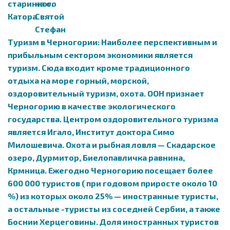
Tуризм в Черногории: Наиболее перспективным и
прибыльным сектором экономики является
туризм. Сюда входит кроме традиционного
отдыха на море горный, морской,
оздоровительный туризм, охота. ООН признает
Черногорию в качестве экологического
государства. Центром оздоровительного туризма
является Игало, Институт доктора Симо
Милошевича. Охота и рыбная ловля — Скадарское
озеро, Дурмитор, Биелопавличка равнина,
Крмница. Ежегодно Черногорию посещает более
600 000 туристов ( при годовом приросте около 10
%) из которых около 25% — иностранные туристы,
а остальные -туристы из соседней Сербии, а также
Боснии Херцеговины. Доля иностранных туристов