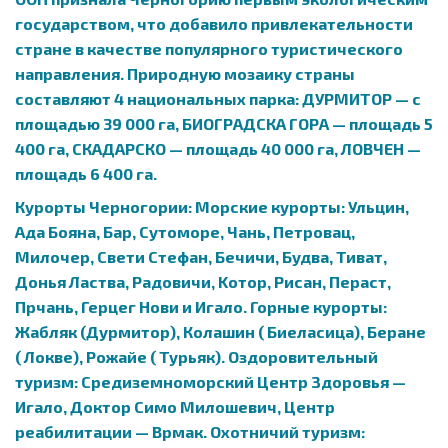
государством, что добавило привлекательности
стране в качестве популярного туристического
направления. Природную мозаику страны
составляют 4 национальных парка: ДУРМИТОР — с
площадью 39 000 га, БИОГРАДСКА ГОРА — площадь 5
400 га, СКАДАРСКО — площадь 40 000 га, ЛОВЧЕН —
площадь 6 400 га.
Курорты Черногории: Морские курорты: Ульцин,
Ада Бояна, Бар, Сутоморе, Чань, Петровац,
Милочер, Свети Стефан, Бечичи, Будва, Тиват,
Донья Ластва, Радовичи, Koтор, Рисан, Пераст,
Прчань, Герцег Нови и Игало. Горные курорты:
Жабляк (Дурмитор), Колашин ( Биеласица), Беране
( Локве), Рожайе ( Турьяк). Оздоровительный
туризм: Средиземноморский Центр Здоровья —
Игало, Доктор Симо Милошевич, Центр
реабилитации — Врмак. Охотничий туризм: