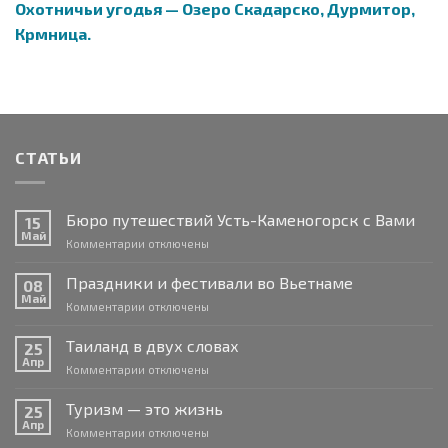
Охотничьи угодья — Озеро Скадарско, Дурмитор,
Крмница.
СТАТЬИ
Бюро путешествий Усть-Каменогорск с Вами
15
Май
к
Комментарии
отключены
записи
Бюро
Праздники и фестивали во Вьетнаме
08
путешествий
Май
к
Комментарии
отключены
Усть-
записи
Каменогорск
Праздники
Таиланд в двух словах
с
25
и
Апр
Вами
к
Комментарии
отключены
фестивали
записи
во
Таиланд
Туризм — это жизнь
Вьетнаме
25
в
Апр
к
Комментарии
отключены
двух