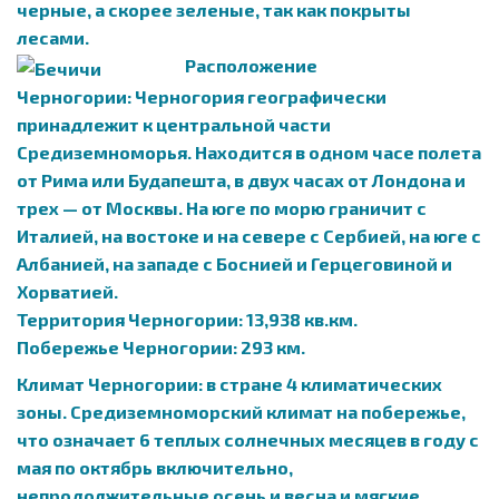
черные, а скорее зеленые, так как покрыты
лесами.
Расположение
Черногории: Черногория географически
принадлежит к центральной части
Средиземноморья. Находится в одном часе полета
от Рима или Будапешта, в двух часах от Лондона и
трех — от Москвы. На юге по морю граничит с
Италией, на востоке и на севере с Сербией, на юге с
Албанией, на западе с Боснией и Герцеговиной и
Хорватией.
Территория Черногории: 13,938 кв.км.
Побережье Черногории: 293 км.
Климат Черногории: в стране 4 климатических
зоны. Средиземноморский климат на побережье,
что означает 6 теплых солнечных месяцев в году с
мая по октябрь включительно,
непродолжительные осень и весна и мягкие