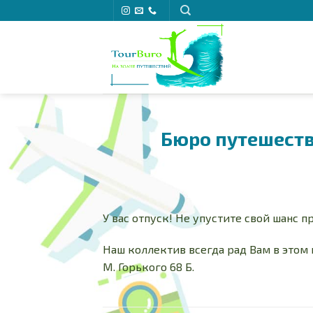
Skip
to
content
Бюро путешеств
У вас отпуск! Не упустите свой шанс п
Наш коллектив всегда рад Вам в этом п
М. Горького 68 Б.