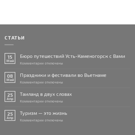
СТАТЬИ
Бюро путешествий Усть-Каменогорск с Вами
15
Май
к
Комментарии
отключены
записи
Бюро
Праздники и фестивали во Вьетнаме
08
путешествий
Май
к
Комментарии
отключены
Усть-
записи
Каменогорск
Праздники
Таиланд в двух словах
с
25
и
Апр
Вами
к
Комментарии
отключены
фестивали
записи
во
Таиланд
Туризм — это жизнь
Вьетнаме
25
в
Апр
к
Комментарии
отключены
двух
записи
словах
Туризм