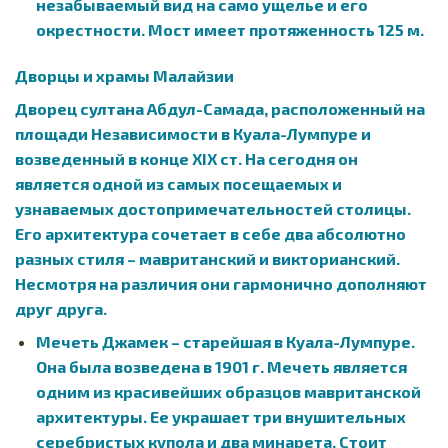
незабываемый вид на само ущелье и его
окрестности. Мост имеет протяженность 125 м.
Дворцы и храмы Малайзии
Дворец султана Абдул-Самада, расположенный на
площади Независимости в Куала-Лумпуре и
возведенный в конце XIX ст. На сегодня он
является одной из самых посещаемых и
узнаваемых достопримечательностей столицы.
Его архитектура сочетает в себе два абсолютно
разных стиля – мавританский и викторианский.
Несмотря на различия они гармонично дополняют
друг друга.
Мечеть Джамек – старейшая в Куала-Лумпуре.
Она была возведена в 1901 г. Мечеть является
одним из красивейших образцов мавританской
архитектуры. Ее украшает три внушительных
серебристых купола и два минарета. Стоит