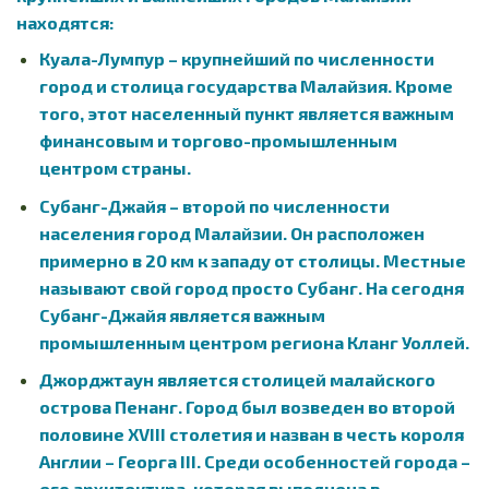
находятся:
Куала-Лумпур – крупнейший по численности
город и столица государства Малайзия. Кроме
того, этот населенный пункт является важным
финансовым и торгово-промышленным
центром страны.
Субанг-Джайя – второй по численности
населения город Малайзии. Он расположен
примерно в 20 км к западу от столицы. Местные
называют свой город просто Субанг. На сегодня
Субанг-Джайя является важным
промышленным центром региона Кланг Уоллей.
Джорджтаун является столицей малайского
острова Пенанг. Город был возведен во второй
половине XVIII столетия и назван в честь короля
Англии – Георга III. Среди особенностей города –
его архитектура, которая выполнена в