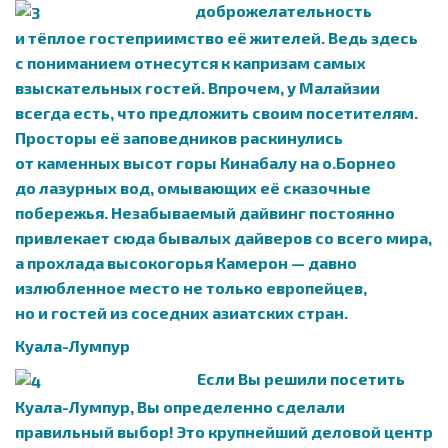
доброжелательность
и тёплое гостеприимство её жителей. Ведь здесь
с пониманием отнесутся к капризам самых
взыскательных гостей. Впрочем, у Малайзии
всегда есть, что предложить своим посетителям.
Просторы её заповедников раскинулись
от каменных высот горы Кинабалу на о.Борнео
до лазурных вод, омывающих её сказочные
побережья. Незабываемый дайвинг постоянно
привлекает сюда бывалых дайверов со всего мира,
а прохлада высокогорья Камерон — давно
излюбленное место не только европейцев,
но и гостей из соседних азиатских стран.
Куала-Лумпур
Если Вы решили посетить
Куала-Лумпур, Вы определенно сделали
правильный выбор! Это крупнейший деловой центр