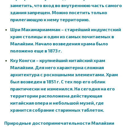
заметить, что вход во внутреннюю часть самого
здания запрещен. Можно посетить только
прилегающую к нему территорию.
Шри Махамариамман – старейший индуистский
храм столицы и один из самых почитаемых в
Малайзии. Начало возведения храма было
положено еще в 1873 г.
Кху Конгси – крупнейший китайский храм
Малайзии. Для него характерна сложная
архитектура с роскошными элементами. Храм
был возведен в 1851 г. С тех пор его облик
практически не изменился. На сегодня на его
территории расположена действующая
китайская опера и небольшой музей, где
хранится собрание старинных таблеток.
Природные достопримечательности Малайзии