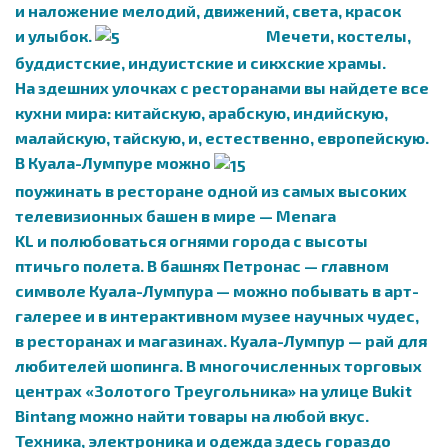
и наложение мелодий, движений, света, красок
и улыбок.
Мечети, костелы,
буддистские, индуистские и сикхские храмы.
На здешних улочках с ресторанами вы найдете все
кухни мира: китайскую, арабскую, индийскую,
малайскую, тайскую, и, естественно, европейскую.
В Куала-Лумпуре можно
поужинать в ресторане одной из самых высоких
телевизионных башен в мире — Menara
KL и полюбоваться огнями города с высоты
птичьго полета. В башнях Петронас — главном
символе Куала-Лумпура — можно побывать в арт-
галерее и в интерактивном музее научных чудес,
в ресторанах и магазинах. Куала-Лумпур — рай для
любителей шопинга. В многочисленных торговых
центрах «Золотого Треугольника» на улице Bukit
Bintang можно найти товары на любой вкус.
Техника, электроника и одежда здесь гораздо