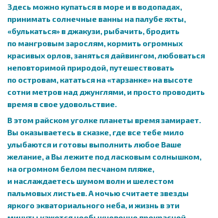
Здесь можно купаться в море и в водопадах,
принимать солнечные ванны на палубе яхты,
«булькаться» в джакузи, рыбачить, бродить
по мангровым зарослям, кормить огромных
красивых орлов, заняться дайвингом, любоваться
неповторимой природой, путешествовать
по островам, кататься на «тарзанке» на высоте
сотни метров над джунглями, и просто проводить
время в свое удовольствие.
В этом райском уголке планеты время замирает.
Вы оказываетесь в сказке, где все тебе мило
улыбаются и готовы выполнить любое Ваше
желание, а Вы лежите под ласковым солнышком,
на огромном белом песчаном пляже,
и наслаждаетесь шумом волн и шелестом
пальмовых листьев. А ночью считаете звезды
яркого экваториального неба, и жизнь в эти
минуты кажется необыкновенно прекрасной.