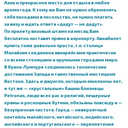
Азии и прекрасное место для отдыха в любое
время года. К тому же Вам не нужно обременять
себя походами в посольство, не нужно платить
за визу и ждать ответа «дадут — не дадут».
По прилету визовый штамп на месяц Вам
бесплатно поставят прямо в аэропорту. Авиабилет
купить тоже довольно просто, т.к. столица
Малайзии соединена авиарейсами практически
со всеми столицами и крупными городами мира.
В Куала-Лумпуре соединились технические
достижения Запада и таинственный мистицизм
Востока. Здесь и джунгли, которым миллионы лет,
и тут же — «хрустальные» башни близнецы
Petronas, люди всех рас и религий, пещерные
храмы и роскошные бутики, обезьяны повсюду и —
безупречная чистота. Город — невероятный
коктейль малайского, китайского, индийского,
английского и португальского — переплетение