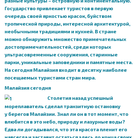
разные культуры – островную и континентальную.
Государство привлекает туристов в первую
очередь своей яркостью красок, буйством
тропической природы, интересной архитектурой,
необычными традициями и кухней. В стране
можно обнаружить множество примечательных
достопримечательностей, среди которых
ультрасовременные сооружения, старинные
парки, уникальные заповедники и памятные места.
На сегодня Малайзия входит в десятку наиболее
посещаемых туристами стран мира.
Малайзия сегодня
Столетия назад успешный
мореплаватель сделал транзитную остановку
у берегов Малайзии. Знал ли он в тот момент, что
влюбится в это небо, природу и лазурные воды?
Едва ли догадывался, что эта красота пленит его
навсегда и заставит остаться здесь до конца своих