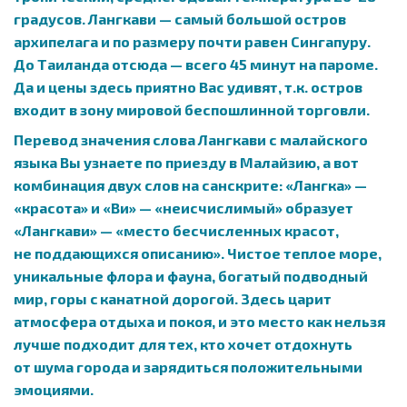
градусов. Лангкави — самый большой остров
архипелага и по размеру почти равен Cингапуру.
До Таиланда отсюда — всего 45 минут на пароме.
Да и цены здесь приятно Вас удивят, т.к. остров
входит в зону мировой беспошлинной торговли.
Перевод значения слова Лангкави с малайского
языка Вы узнаете по приезду в Малайзию, а вот
комбинация двух слов на санскрите: «Лангка» —
«красота» и «Ви» — «неисчислимый» образует
«Лангкави» — «место бесчисленных красот,
не поддающихся описанию». Чистое теплое море,
уникальные флора и фауна, богатый подводный
мир, горы c канатной дорогой. Здесь царит
атмосфера отдыха и покоя, и это место как нельзя
лучше подходит для тех, кто хочет отдохнуть
от шума города и зарядиться положительными
эмоциями.