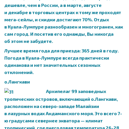
дешевле, чем в России, а в марте, августе
и декабре в торговых центрах к тому же проходят
мега-сейлы, и скидки достигают 70%. Отдых
в Куала-Лумпурe разнообразен и многогранен, как
сам город. И посетив его однажды, Вы никогда
об этом не забудете.
Лучшее время года для приезда: 365 дней в году.
Погода в Куала-Лумпуре всегда практически
одинакова и нет значительных сезонных
отклонений.
о.Лангкави
Архипелаг 99 заповедных
тропических островов, включающий о.Лангкави,
расположен на северо-западе Малайзии
в лазурных водах Андаманского моря. Это всего 7-
ю градусами севернее экватора — климат
тропический, среднегодовая температура 26-28