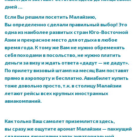
дней …
Если Вы решили посетить Малайзию,
Вы определенно сделали правильный выбор! Это
одна из наиболее развитых стран Юго-Восточной
Азии и прекрасное место для отдыха в любое
время года. К тому же Вам не нужно обременять
себя походами в посольство, не нужно платить
деньги за визу и ждать ответа «дадут — не дадут».
По прилету визовый штамп на месяц Вам поставят
прямо в аэропорту и бесплатно. Авиабилет купить
тоже довольно просто, т.к. в столицу Малайзии
летают рейсы всех крупных иностранных
авиакомпаний.
Как только Ваш самолет приземлится здесь,
вы сразу же ощутите аромат Малайзии — пахнущий
сладкими джунглями запах экваториальной