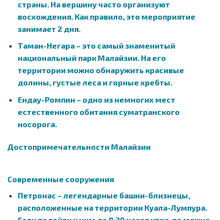
страны. На вершину часто организуют
восхождения. Как правило, это мероприятие
занимает 2 дня.
Таман-Негара – это самый знаменитый
национальный парк Малайзии. На его
территории можно обнаружить красивые
долины, густые леса и горные хребты.
Ендау-Ромпин – одно из немногих мест
естественного обитания суматранского
носорога.
Достопримечательности Малайзии
Современные сооружения
Петронас – легендарные башни-близнецы,
расположенные на территории Куала-Лумпура.
Если подойти к ним до 8:30 часов утра, то можно