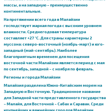
массы, а на западную – преимущественно
континентальные.
На протяжении всего года в Малайзии
господствует жаркая погода с высоким уровнем
влажности. Среднегодовая температура
составляет +27 °С. Для страны характерны 2
муссона: северо-восточный (ноябрь-март) и юго-
западный (май-сентябрь). Наиболее
благоприятным временем для посещения
восточной части Малайзии является период с мая
по сентябрь, западной – с ноября по февраль.
Регионы и города Малайзии
Малайзия разделена Южно-Китайским морем на
Западную и Восточную. Традиционное название
для Западной части представленного государства
– Малайя, для Восточной – Сабах и Саравак. Среди
крупнейших и важнейших городов Малайзии