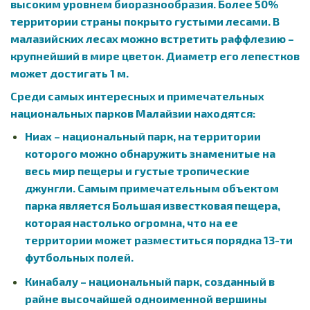
высоким уровнем биоразнообразия. Более 50%
территории страны покрыто густыми лесами. В
малазийских лесах можно встретить раффлезию –
крупнейший в мире цветок. Диаметр его лепестков
может достигать 1 м.
Среди самых интересных и примечательных
национальных парков Малайзии находятся:
Ниах – национальный парк, на территории
которого можно обнаружить знаменитые на
весь мир пещеры и густые тропические
джунгли. Самым примечательным объектом
парка является Большая известковая пещера,
которая настолько огромна, что на ее
территории может разместиться порядка 13-ти
футбольных полей.
Кинабалу – национальный парк, созданный в
райне высочайшей одноименной вершины