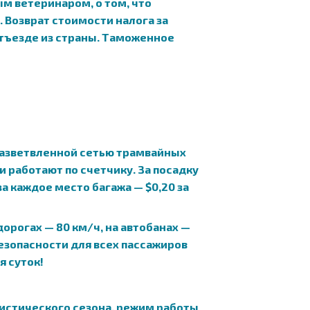
м ветеринаром, о том, что
. Возврат стоимости налога за
отъезде из страны. Таможенное
 разветвленной сетью трамвайных
си работают по счетчику. За посадку
за каждое место багажа — $0,20 за
орогах — 80 км/ч, на автобанах —
езопасности для всех пассажиров
я суток!
ристического сезона, режим работы