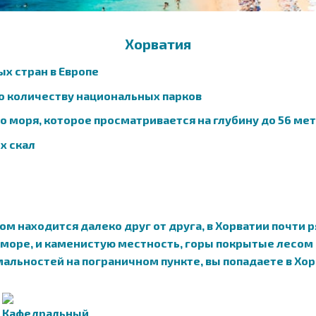
Хорватия
х стран в Европе
 количеству национальных парков
о моря, которое просматривается на глубину до 56 ме
х скал
ном находится далеко друг от друга, в Хорватии почти р
море, и каменистую местность, горы покрытые лесом 
льностей на пограничном пункте, вы попадаете в Хорв