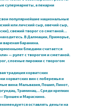
ные супермаркеты, а пекарни
т свои популярнейшие национальные
ский или личский сыр, овечий сыр,
ски), свежий творог со сметаной…
 находитесь. В Далмации, Приморье,
и вареная баранина.
 фирменными блюдами считается
ли» — рулет с творогом и сметаной.
рог, слоеные пирожки с творогом
вая традиция хорватских
ки хорватских вин с побережья и
елые вина: Мальвазия, Пошип, Пинот,
ургундац, Траминац… Среди крепких
 — Прошек и Мараскино.
рекомендуется оставлять деньги на