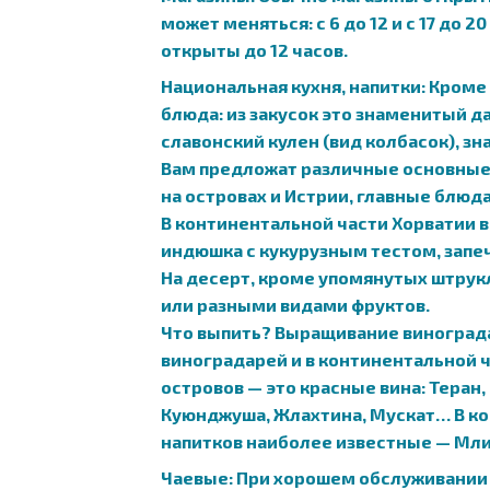
может меняться: с 6 до 12 и с 17 до
открыты до 12 часов.
Национальная кухня, напитки: Кром
блюда: из закусок это знаменитый д
славонский кулен (вид колбасок), з
Вам предложат различные основные б
на островах и Истрии, главные блюд
В континентальной части Хорватии
индюшка с кукурузным тестом, запеч
На десерт, кроме упомянутых штрук
или разными видами фруктов.
Что выпить? Выращивание винограда
виноградарей и в континентальной ч
островов — это красные вина: Теран,
Куюнджуша, Жлахтина, Мускат… В ко
напитков наиболее известные — Млив
Чаевые: При хорошем обслуживании в