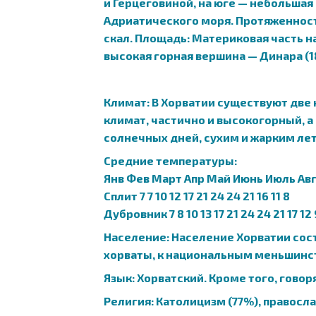
и Герцеговиной, на юге — небольшая
Адриатического моря. Протяженность
скал. Площадь: Материковая часть н
высокая горная вершина — Динара (18
Климат: В Хорватии существуют две
климат, частично и высокогорный, 
солнечных дней, сухим и жарким лет
Средние температуры:
Янв Фев Март Апр Май Июнь Июль Авг
Сплит 7 7 10 12 17 21 24 24 21 16 11 8
Дубровник 7 8 10 13 17 21 24 24 21 17 12 
Население: Население Хорватии сост
хорваты, к национальным меньшинств
Язык: Хорватский. Кроме того, гово
Религия: Католицизм (77%), правосла