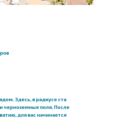
тров
ядом. Здесь, в радиусе ста
и черноземные поля. После
атию, для вас начинается