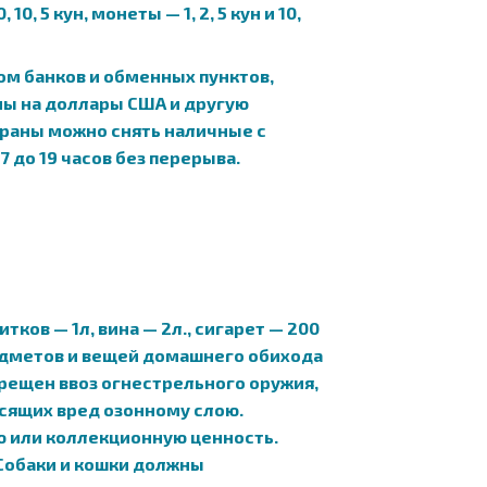
, 5 кун, монеты — 1, 2, 5 кун и 10,
м банков и обменных пунктов,
ны на доллары США и другую
траны можно снять наличные с
 до 19 часов без перерыва.
ов — 1л, вина — 2л., сигарет — 200
предметов и вещей домашнего обихода
прещен ввоз огнестрельного оружия,
осящих вред озонному слою.
ю или коллекционную ценность.
 Собаки и кошки должны