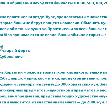
. В обращении находятся банкноты в 1000, 500, 100, 20, 10
но практически везде. Курс, предлагаемый множество
оторые банки не берут процент комиссии. Обменять ку
всех обменных пунктах. Практически во всех банках с
 Visa принимаются не везде. Банки обычно открыты с 7
 Хорватии можно вывозить: крепких алкогольных напитк
 — 250 г., парфюмерии, косметики, продуктов питания, 
одарки и сувениры на сумму до 300 хорватских кун. За
антикварных предметов, наркотиков и предметов, нан
азрешения предметов, представляющих художественну
ся и вывозится, отечественная валюта — до 2000 кун.