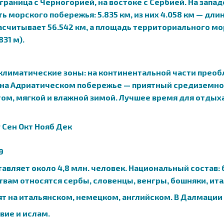
 граница с Черногорией, на востоке с Сербией. На зап
 морского побережья: 5.835 км, из них 4.058 км — дли
асчитывает 56.542 км, а площадь территориального мор
31 м).
 климатические зоны: на континентальной части пре
а на Адриатическом побережье — приятный средиземн
ом, мягкой и влажной зимой. Лучшее время для отдыха
 Сен Окт Нояб Дек
9
авляет около 4,8 млн. человек. Национальный состав
ам относятся сербы, словенцы, венгры, бошняки, итал
рят на итальянском, немецком, английском. В Далмации
вие и ислам.