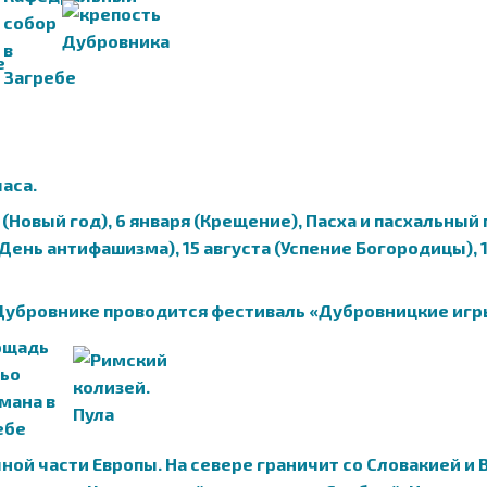
часа.
(Новый год), 6 января (Крещение), Пасха и пасхальный 
День антифашизма), 15 августа (Успение Богородицы), 1 
 в Дубровнике проводится фестиваль «Дубровницкие игр
ной части Европы. На севере граничит со Словакией и В