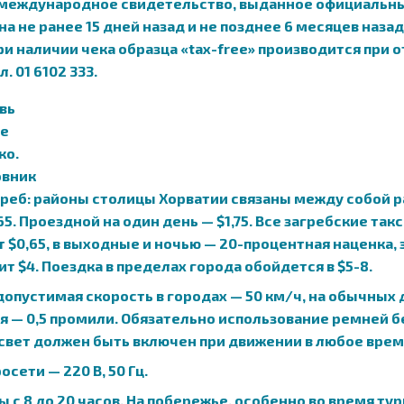
 международное свидетельство, выданное официальны
 не ранее 15 дней назад и не позднее 6 месяцев назад
и наличии чека образца «tax-free» производится при 
 01 6102 333.
агреб: районы столицы Хорватии связаны между собой
5. Проездной на один день — $1,75. Все загребские так
ит $0,65, в выходные и ночью — 20-процентная наценка, 
т $4. Поездка в пределах города обойдется в $5-8.
пустимая скорость в городах — 50 км/ч, на обычных д
я — 0,5 промили. Обязательно использование ремней б
свет должен быть включен при движении в любое врем
сети — 220 В, 50 Гц.
с 8 до 20 часов. На побережье, особенно во время ту