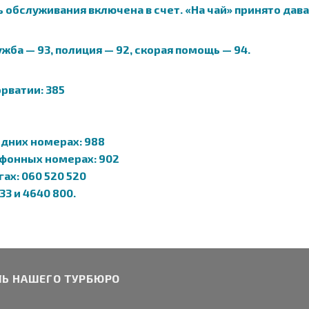
ь обслуживания включена в счет. «На чай» принято дав
ба — 93, полиция — 92, скорая помощь — 94.
ватии: 385
дних номерах: 988
фонных номерах: 902
ах: 060 520 520
33 и 4640 800.
ЛЬ НАШЕГО ТУРБЮРО