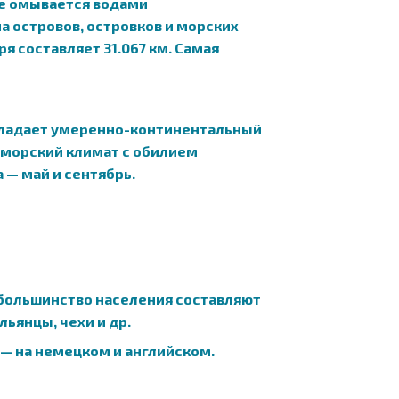
аде омывается водами
на островов, островков и морских
я составляет 31.067 км. Самая
обладает умеренно-континентальный
оморский климат с обилием
 — май и сентябрь.
: большинство населения составляют
ьянцы, чехи и др.
 — на немецком и английском.