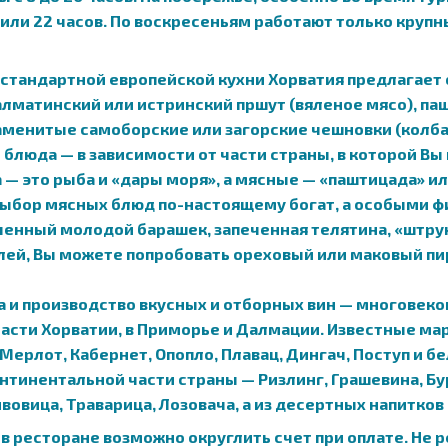
 20 или 22 часов. По воскресеньям работают только круп
е стандартной европейской кухни Хорватия предлагае
алматинский или истринский пршут (вяленое мясо), паш
наменитые самоборские или загорские чешновки (колба
люда — в зависимости от части страны, в которой Вы
а — это рыба и «дары моря», а мясные — «паштицада» ил
 выбор мясных блюд по-настоящему богат, а особыми
енный молодой барашек, запеченная телятина, «штрук
лей, Вы можете попробовать ореховый или маковый пи
 и производство вкусных и отборных вин — многовеко
асти Хорватии, в Приморье и Далмации. Известные мар
 Мерлот, Кабернет, Опопло, Плавац, Дингач, Поступ и б
нтинентальной части страны — Ризлинг, Грашевина, Б
овица, Траварица, Лозовача, а из десертных напитков
 ресторане возможно округлить счет при оплате. Не 