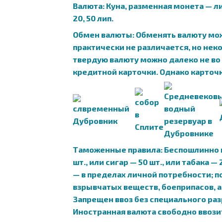
Валюта: Куна, разменная монета — липа
20, 50 лип.
Обмен валюты: Обменять валюту мож
практически не различается, но нек
твердую валюту можно далеко не во 
кредитной карточки. Однако карточки
Таможенные правила: Беспошлинно из
шт., или сигар — 50 шт., или табака
— в пределах личной потребности; п
взрывчатых веществ, боеприпасов, 
Запрещен ввоз без специального р
Иностранная валюта свободно ввозит