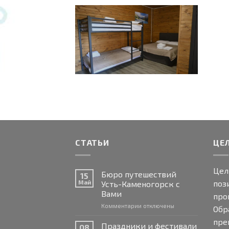
СТАТЬИ
ЦЕ
Цел
Бюро путешествий
15
поз
Май
Усть-Каменогорск с
Вами
про
к
Комментарии
отключены
Обр
записи
пре
Бюро
Праздники и фестивали
08