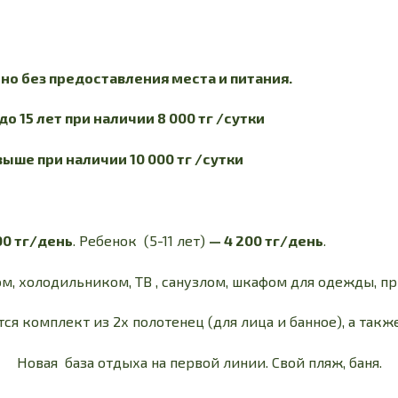
но без предоставления места и питания.
о 15 лет при наличии 8 000 тг /сутки
выше при наличии 10 000 тг /сутки
00 тг/день
. Ребенок (5-11 лет)
— 4 200 тг/день
.
м, холодильником, ТВ , санузлом, шкафом для одежды, 
 комплект из 2х полотенец (для лица и банное), а так
Новая база отдыха на первой линии. Свой пляж, баня.