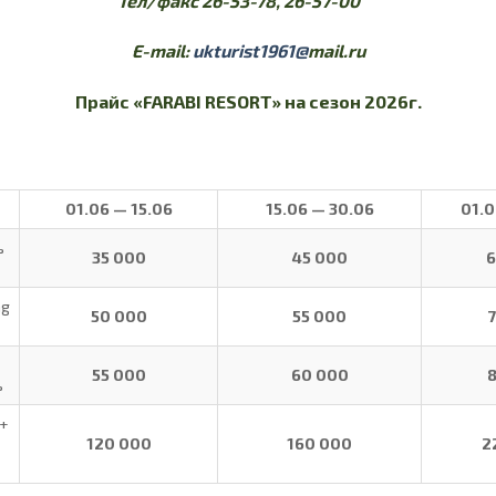
Тел
/
факс
26-53-78, 26-57-00
E-mail:
ukturist1961@
mail.ru
Прайс
«FARABI RESORT»
на сезон 2026г.
01
.06 — 1
5
.06
1
5
.06 —
30
.06
01
.
ь
35 000
45 000
6
ng
50 000
55 000
55 000
60 000
ь
+
120 000
160 000
2