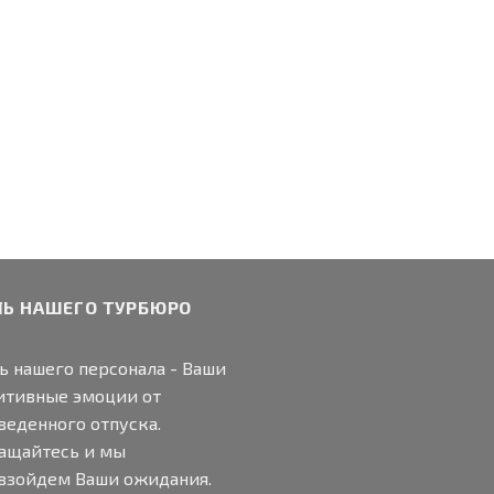
ЛЬ НАШЕГО ТУРБЮРО
ь нашего персонала - Ваши
итивные эмоции от
веденного отпуска.
ащайтесь и мы
взойдем Ваши ожидания.