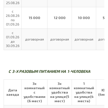
25.08.26
с
26.08.26
15 000
12 000
10 000
5 
по
01.09.26
с
01.09.26
договорная
договорная
договорная
догов
до
30.09.26
С 3-Х РАЗОВЫМ ПИТАНИЕМ НА 1-ЧЕЛОВЕКА
3х
3х
1
комнатный
комнатный
комнатный
Дата
Юр
с
удобства
удобства
заезда
(4ме
удобствами
на улице(5
на улице(4
(6 мест)
мест)
места)