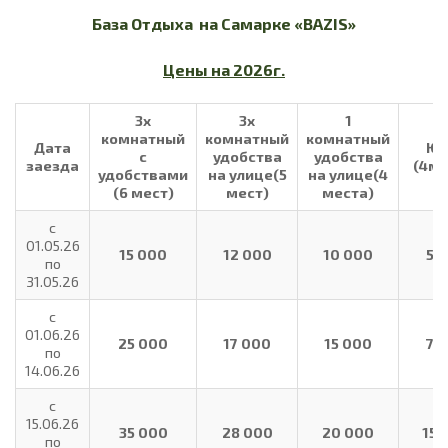
База Отдыха на Самарке «
BAZIS
»
Цены на 2026г.
3х
3х
1
комнатный
комнатный
комнатный
Дата
Юр
с
удобства
удобства
заезда
(4ме
удобствами
на улице(5
на улице(4
(6 мест)
мест)
места)
с
01.05.26
15 000
12 000
10 000
5 
по
31.05.26
с
01.06.26
25 000
17 000
15 000
7 
по
14.06.26
с
15.06.26
35 000
28 000
20 000
15 
по