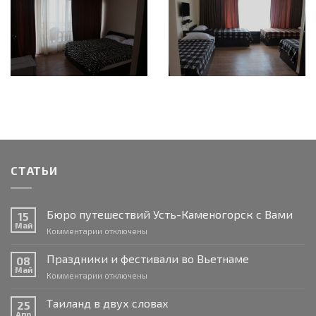
СТАТЬИ
Бюро путешествий Усть-Каменогорск с Вами
15
Май
к
Комментарии
отключены
записи
Бюро
Праздники и фестивали во Вьетнаме
08
путешествий
Май
к
Комментарии
отключены
Усть-
записи
Каменогорск
Праздники
Таиланд в двух словах
с
25
и
Апр
Вами