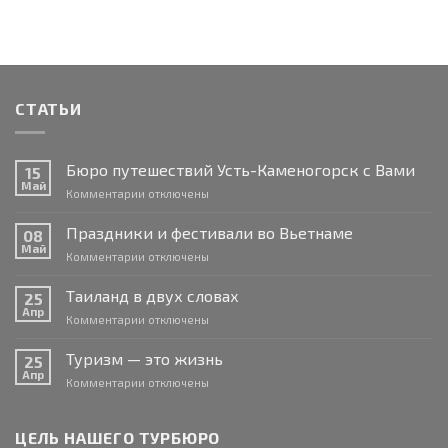
СТАТЬИ
Бюро путешествий Усть-Каменогорск с Вами
15
Май
к
Комментарии
отключены
записи
Бюро
Праздники и фестивали во Вьетнаме
08
путешествий
Май
к
Комментарии
отключены
Усть-
записи
Каменогорск
Праздники
Таиланд в двух словах
с
25
и
Апр
Вами
к
Комментарии
отключены
фестивали
записи
во
Таиланд
Туризм — это жизнь
Вьетнаме
25
в
Апр
к
Комментарии
отключены
двух
записи
словах
Туризм
—
ЦЕЛЬ НАШЕГО ТУРБЮРО