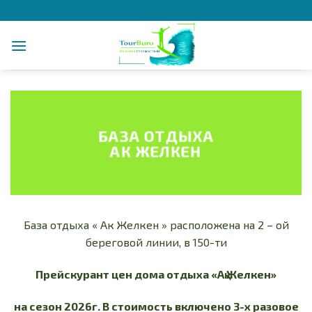
Skip
to
content
БАЗА ОТДЫХА
АК ЖЕЛКЕН
База отдыха « Ак Желкен » расположена на 2 – ой
береговой линии, в 150-ти
Прейскурант цен дома отдыха «Ақ Желкен»
на сезон 2026г. В стоимость включено 3-х разовое