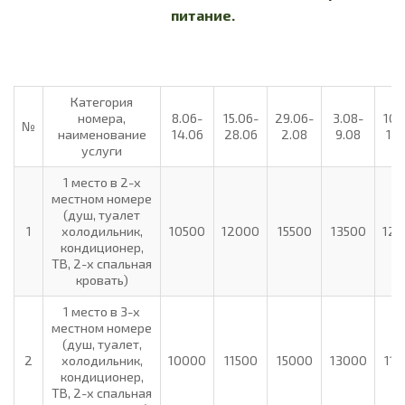
питание.
Категория
номера,
8.06-
15.06-
29.06-
3.08-
10.
№
наименование
14.06
28.06
2.08
9.08
16.
услуги
1 место в 2-х
местном номере
(душ, туалет
1
холодильник,
10500
12000
15500
13500
12
кондиционер,
ТВ, 2-х спальная
кровать)
1 место в 3-х
местном номере
(душ, туалет,
2
холодильник,
10000
11500
15000
13000
110
кондиционер,
ТВ, 2-х спальная