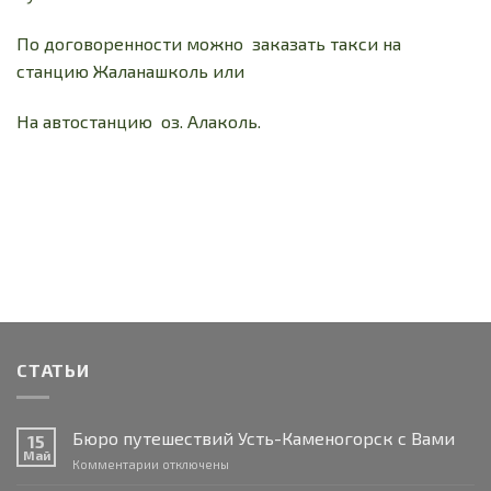
По договоренности можно заказать такси на
станцию Жаланашколь или
На автостанцию оз. Алаколь.
СТАТЬИ
Бюро путешествий Усть-Каменогорск с Вами
15
Май
к
Комментарии
отключены
записи